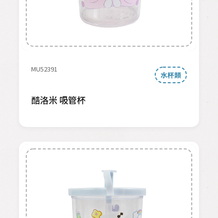
MU52391
水杯類
酷洛米 吸管杯