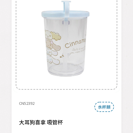
CN52392
水杯類
大耳狗喜拿 吸管杯