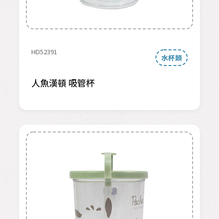
HD52391
水杯類
人魚漢頓 吸管杯