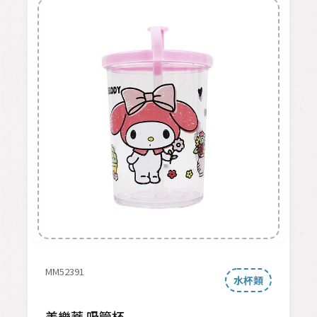
MM52391
水杯類
美樂蒂 吸管杯