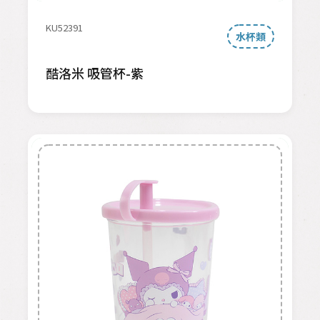
KU52391
水杯類
酷洛米 吸管杯-紫