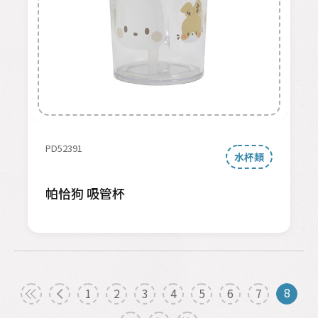
PD52391
水杯類
帕恰狗 吸管杯
8
1
2
3
4
5
6
7