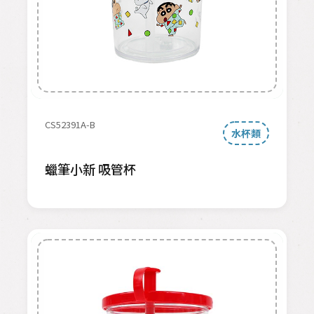
CS52391A-B
水杯類
蠟筆小新 吸管杯