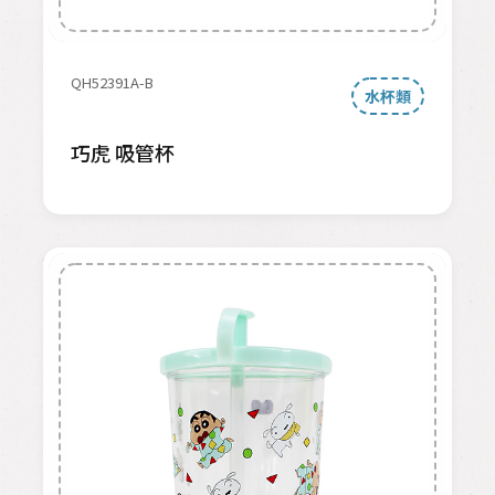
QH52391A-B
水杯類
巧虎 吸管杯