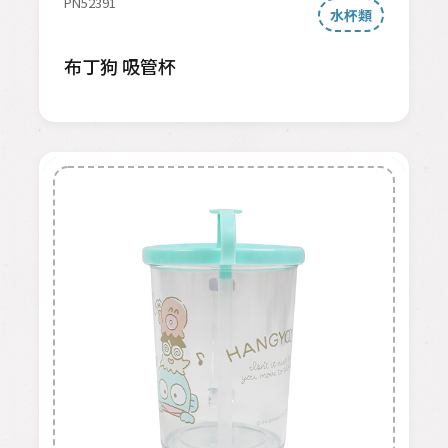
PN52391
水杯類
布丁狗 吸管杯