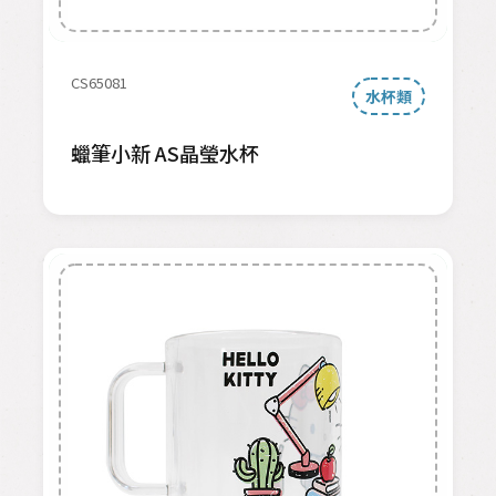
CS65081
水杯類
蠟筆小新 AS晶瑩水杯