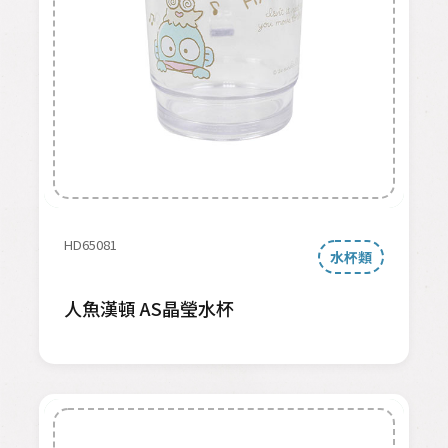
HD65081
水杯類
人魚漢頓 AS晶瑩水杯