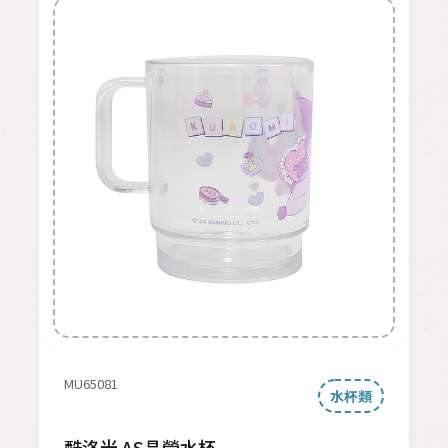
MU65081
水杯類
酷洛米 AS晶瑩水杯