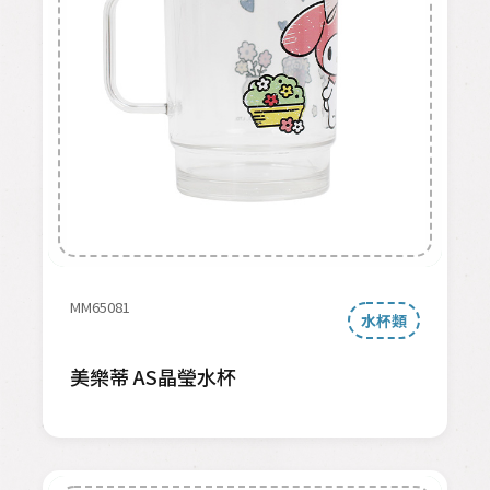
MM65081
水杯類
美樂蒂 AS晶瑩水杯