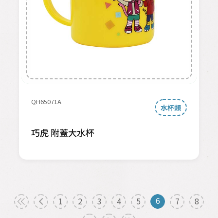
QH65071A
水杯類
巧虎 附蓋大水杯
6
1
2
3
4
5
7
8