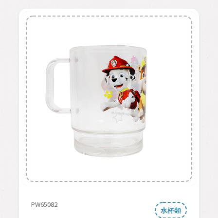
PW65082
水杯類