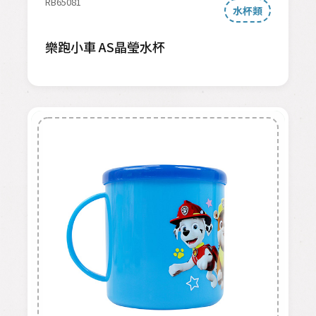
RB65081
水杯類
樂跑小車 AS晶瑩水杯