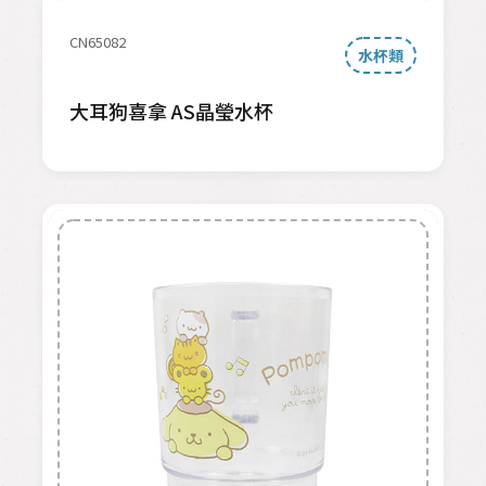
CN65082
水杯類
大耳狗喜拿 AS晶瑩水杯