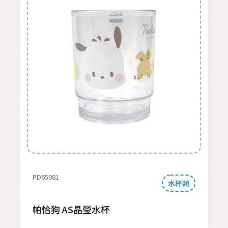
PD65081
水杯類
帕恰狗 AS晶瑩水杯