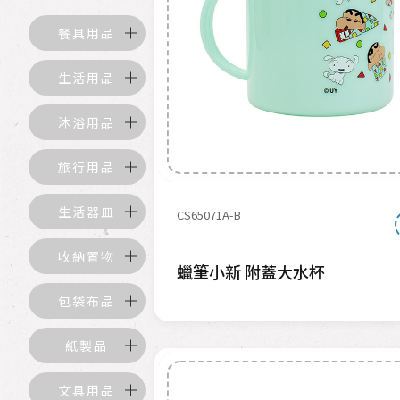
餐具用品
生活用品
沐浴用品
旅行用品
生活器皿
CS65071A-B
收納置物
蠟筆小新 附蓋大水杯
包袋布品
紙製品
文具用品