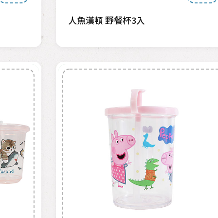
人魚漢頓 野餐杯3入