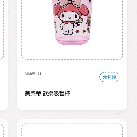
MM65111
水杯類
美樂蒂 歡樂吸管杯