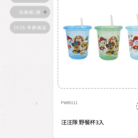
包裝紙/袋
2026 年節商品
PW65111
汪汪隊 野餐杯3入