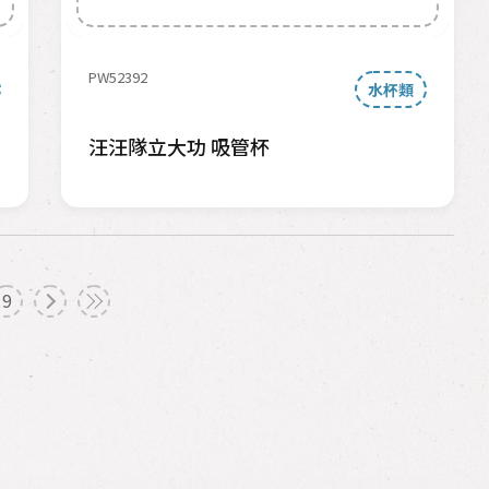
PW52392
水杯類
汪汪隊立大功 吸管杯
9