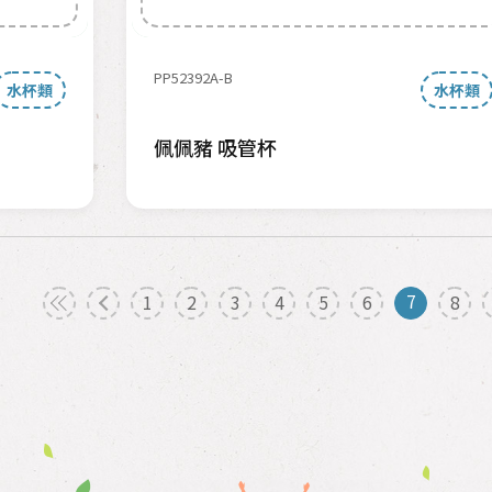
PP52392A-B
水杯類
水杯類
佩佩豬 吸管杯
7
1
2
3
4
5
6
8