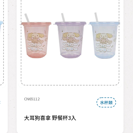
CN65112
水杯類
大耳狗喜拿 野餐杯3入