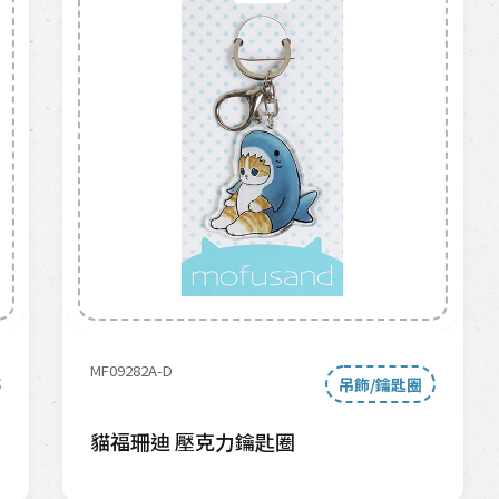
MF09282A-D
吊飾/鑰匙圈
貓福珊迪 壓克力鑰匙圈