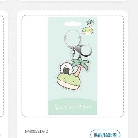
NM09281A-D
吊飾/鑰匙圈