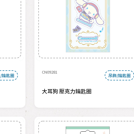
CN09281
/鑰匙圈
吊飾/鑰匙圈
大耳狗 壓克力鑰匙圈