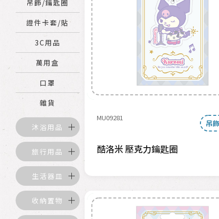
吊飾/鑰匙圈
證件卡套/貼
3C用品
萬用盒
口罩
雜貨
MU09281
吊飾
沐浴用品
酷洛米 壓克力鑰匙圈
旅行用品
生活器皿
收納置物