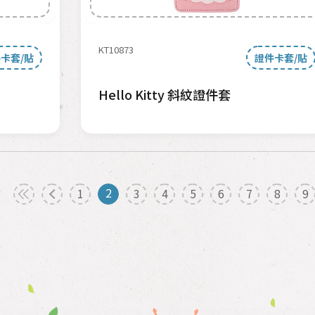
KT10873
卡套/貼
證件卡套/貼
Hello Kitty 斜紋證件套
2
1
3
4
5
6
7
8
9