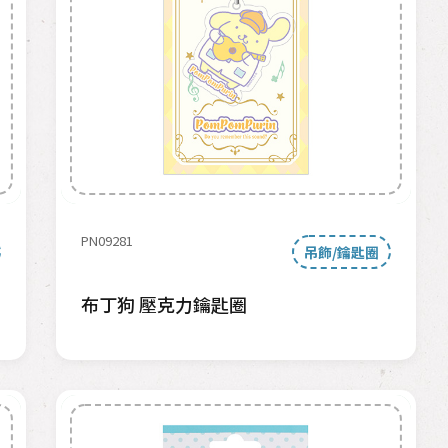
PN09281
吊飾/鑰匙圈
布丁狗 壓克力鑰匙圈