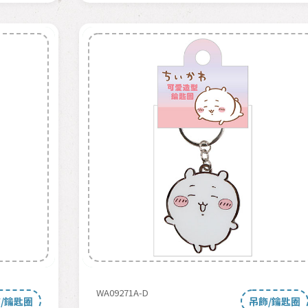
WA09271A-D
/鑰匙圈
吊飾/鑰匙圈