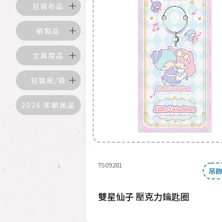
包袋布品
紙製品
文具用品
包裝紙/袋
2026 年節商品
TS09281
吊飾
雙星仙子 壓克力鑰匙圈