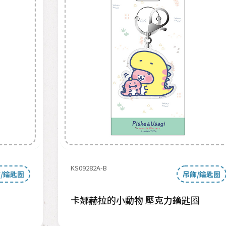
KS09282A-B
/鑰匙圈
吊飾/鑰匙圈
卡娜赫拉的小動物 壓克力鑰匙圈