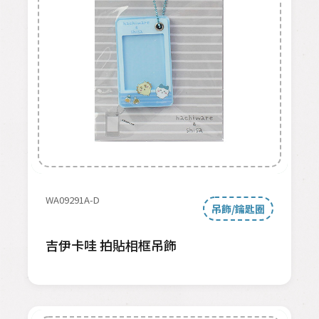
WA09291A-D
吊飾/鑰匙圈
吉伊卡哇 拍貼相框吊飾