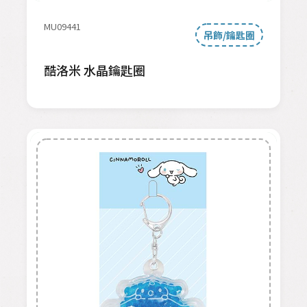
MU09441
吊飾/鑰匙圈
酷洛米 水晶鑰匙圈