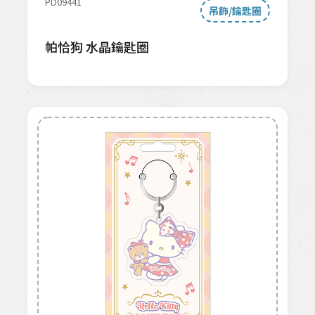
PD09441
吊飾/鑰匙圈
帕恰狗 水晶鑰匙圈