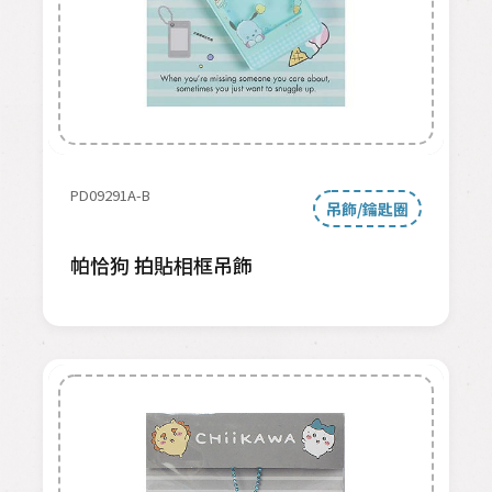
PD09291A-B
吊飾/鑰匙圈
帕恰狗 拍貼相框吊飾