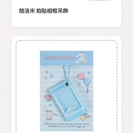
酷洛米 拍貼相框吊飾