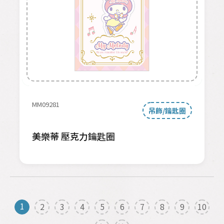
MM09281
吊飾/鑰匙圈
美樂蒂 壓克力鑰匙圈
1
2
3
4
5
6
7
8
9
10