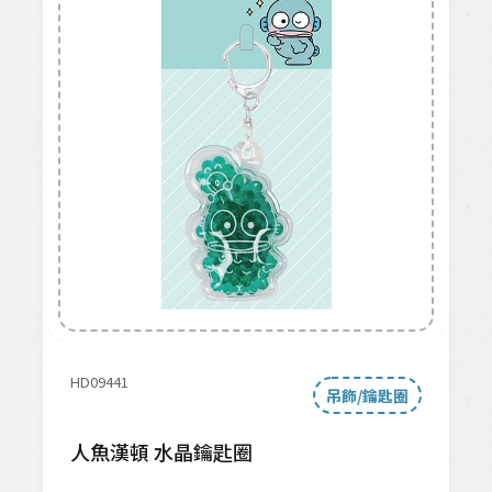
HD09441
吊飾/鑰匙圈
人魚漢頓 水晶鑰匙圈