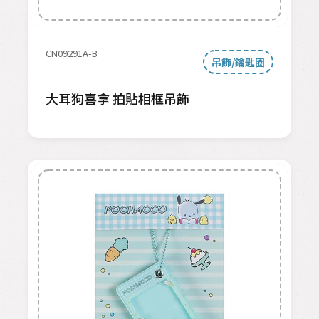
CN09291A-B
吊飾/鑰匙圈
大耳狗喜拿 拍貼相框吊飾