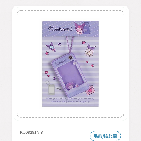
KU09291A-B
吊飾/鑰匙圈