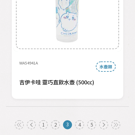
WA54941A
水壺類
吉伊卡哇 靈巧直飲水壺 (500cc)
3
1
2
4
5