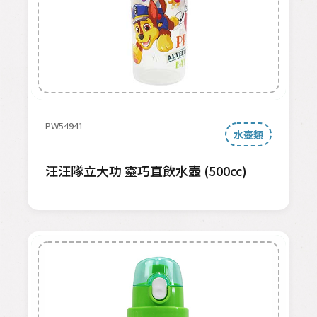
PW54941
水壺類
汪汪隊立大功 靈巧直飲水壺 (500cc)