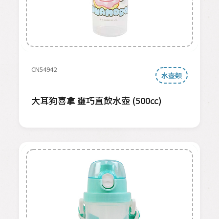
CN54942
水壺類
大耳狗喜拿 靈巧直飲水壺 (500cc)