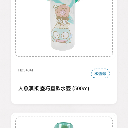
HD54941
水壺類
人魚漢頓 靈巧直飲水壺 (500cc)