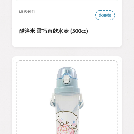
MU54941
水壺類
酷洛米 靈巧直飲水壺 (500cc)