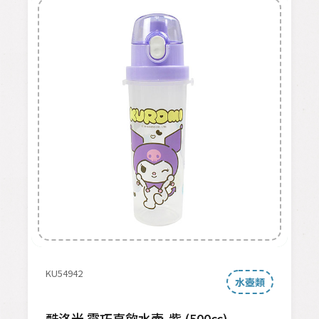
KU54942
水壺類
酷洛米 靈巧直飲水壺-紫 (500cc)