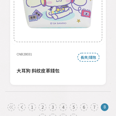
CNB28031
長夾/錢包
大耳狗 斜紋皮革錢包
8
1
2
3
4
5
6
7