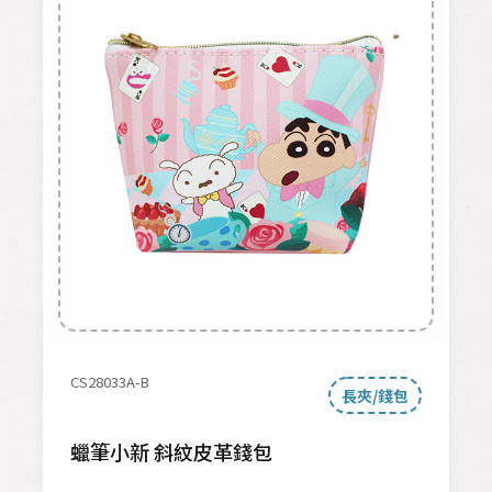
CS28033A-B
長夾/錢包
蠟筆小新 斜紋皮革錢包