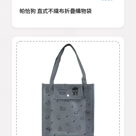
帕恰狗 直式不織布折疊購物袋