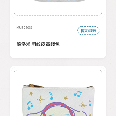
MUB28031
長夾/錢包
酷洛米 斜紋皮革錢包