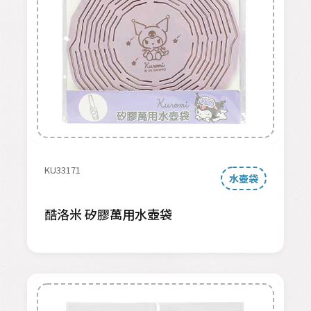
KU33171
水壺袋
酷洛米 矽膠萬用水壺袋