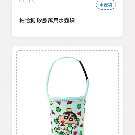
PD33171
水壺袋
帕恰狗 矽膠萬用水壺袋