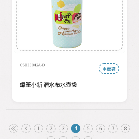
CSB33042A-D
水壺袋
蠟筆小新 潛水布水壺袋
4
1
2
3
5
6
7
8