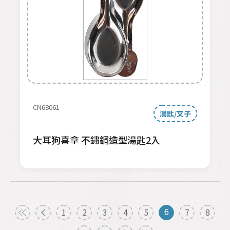
CN68061
湯匙/叉子
大耳狗喜拿 不鏽鋼造型湯匙2入
6
1
2
3
4
5
7
8