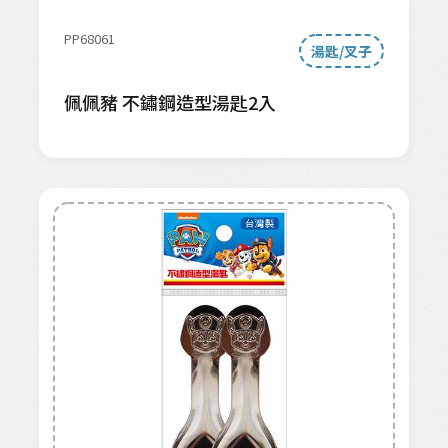
PP68061
湯匙/叉子
佩佩豬 不鏽鋼造型湯匙2入