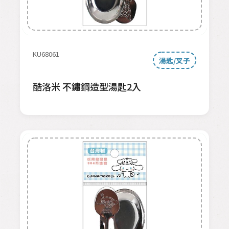
KU68061
湯匙/叉子
酷洛米 不鏽鋼造型湯匙2入