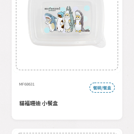
MF68631
餐碗/餐盒
貓福珊迪 小餐盒