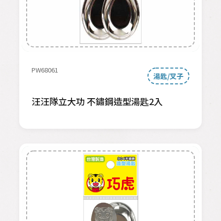
PW68061
湯匙/叉子
汪汪隊立大功 不鏽鋼造型湯匙2入