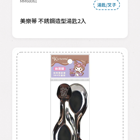
MM68061
湯匙/叉子
美樂蒂 不銹鋼造型湯匙2入