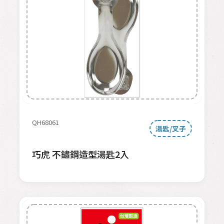
QH68061
湯匙/叉子
巧虎 不鏽鋼造型湯匙2入