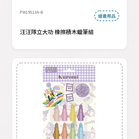
PW19513A-B
繪畫用品
汪汪隊立大功 橡擦積木蠟筆組