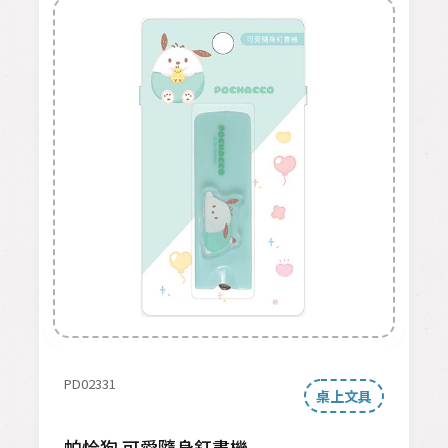
PD02331
桌上文具
帕恰狗 可愛隨身釘書機