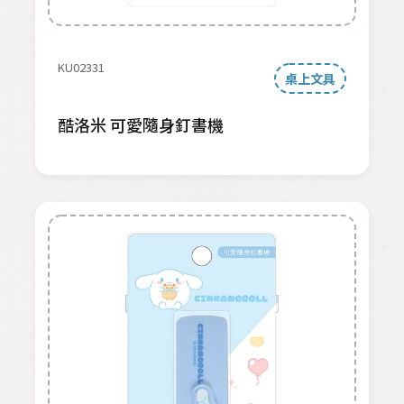
KU02331
桌上文具
酷洛米 可愛隨身釘書機