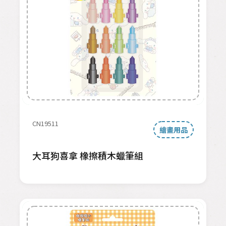
CN19511
繪畫用品
大耳狗喜拿 橡擦積木蠟筆組