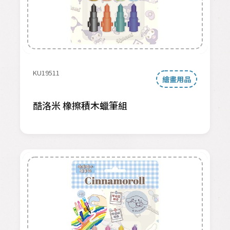
KU19511
繪畫用品
酷洛米 橡擦積木蠟筆組