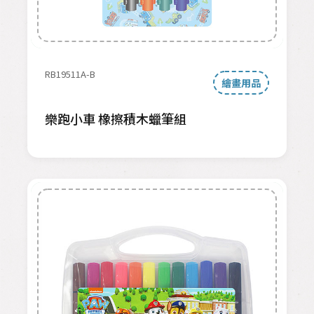
RB19511A-B
繪畫用品
樂跑小車 橡擦積木蠟筆組