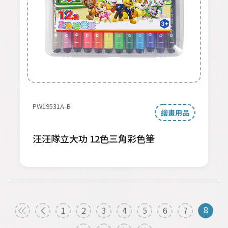
PW19531A-B
繪畫用品
汪汪隊立大功 12色三角彩色筆
8
1
2
3
4
5
6
7