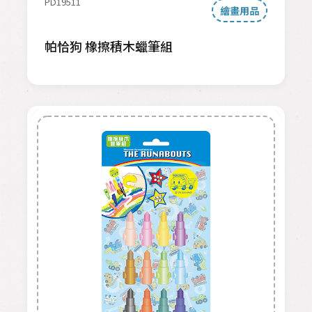
PD19511
繪畫用品
帕恰狗 橡擦積木蠟筆組