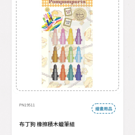
PN19511
繪畫用品
布丁狗 橡擦積木蠟筆組