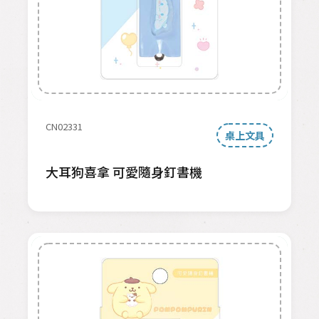
CN02331
桌上文具
大耳狗喜拿 可愛隨身釘書機