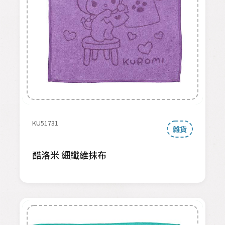
KU51731
雜貨
酷洛米 細纖維抹布