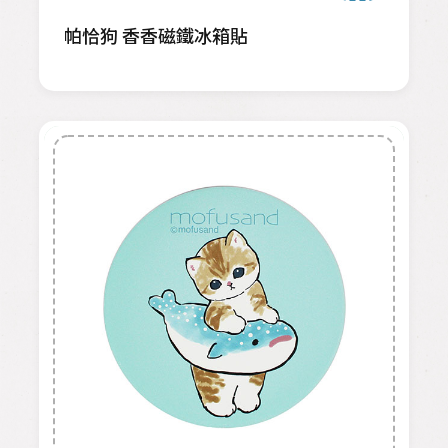
帕恰狗 香香磁鐵冰箱貼