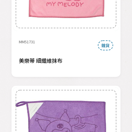
MM51731
雜貨
美樂蒂 細纖維抹布