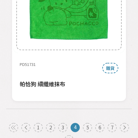
PD51731
雜貨
帕恰狗 細纖維抹布
4
1
2
3
5
6
7