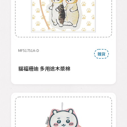
MF51751A-D
雜貨
貓福珊迪 多用途木漿棉