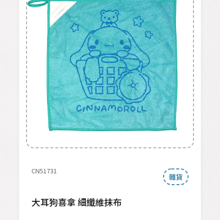
CN51731
雜貨
大耳狗喜拿 細纖維抹布