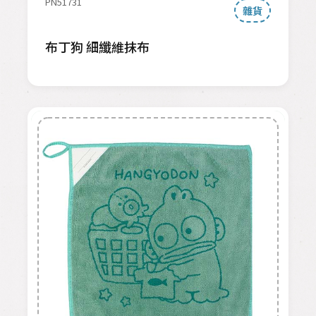
PN51731
雜貨
布丁狗 細纖維抹布