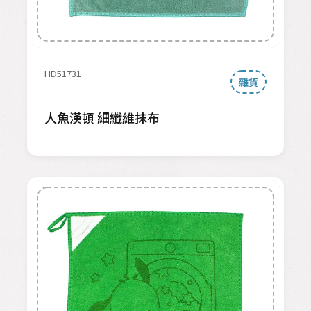
HD51731
雜貨
人魚漢頓 細纖維抹布