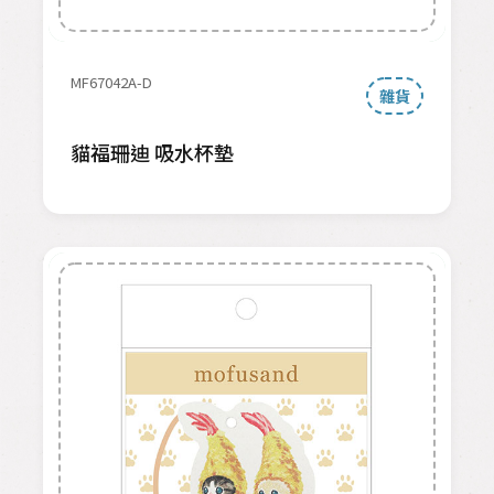
MF67042A-D
雜貨
貓福珊迪 吸水杯墊