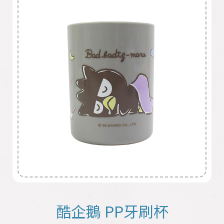
酷企鵝 PP牙刷杯