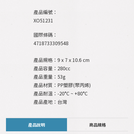
產品編號：
XO51231
國際條碼：
4718733309548
產品規格：9 x 7 x 10.6 cm
產品容量：280cc
產品重量：53g
產品材質：PP塑膠(聚丙烯)
產品耐溫：-20°C ~ +80°C
產品產地：台灣
產品說明
商品規格