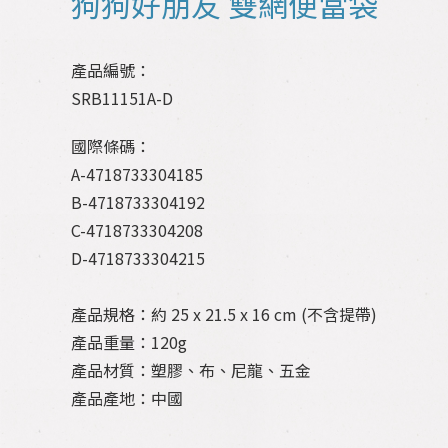
狗狗好朋友 雙網便當袋
產品編號：
SRB11151A-D
國際條碼：
A-4718733304185
B-4718733304192
C-4718733304208
D-4718733304215
產品規格：約 25 x 21.5 x 16 cm (不含提帶)
產品重量：120g
產品材質：塑膠、布、尼龍、五金
產品產地：中國