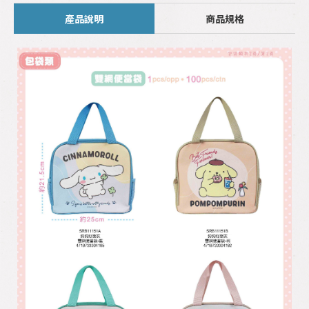
產品說明
商品規格