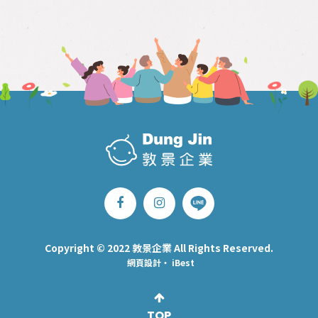
Copyright © 2022 敦景企業 All Rights Reserved.
網頁設計
‧
iBest
TOP