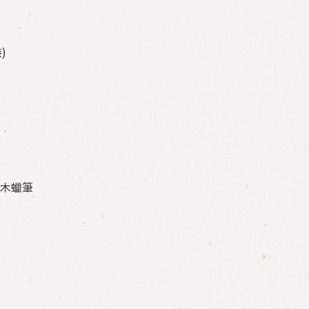
)
積木蠟筆