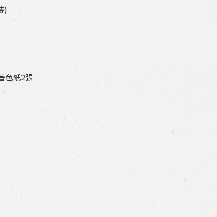
裝)
 著色紙2張