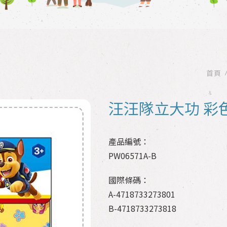
首頁
汪汪隊立大功 彩
產品編號：
PW06571A-B
國際條碼：
A-4718733273801
B-4718733273818