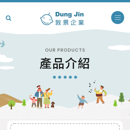
OUR PRODUCTS
產品介紹