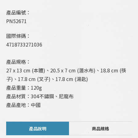
產品編號：
PN52671
國際條碼：
4718733271036
產品規格：
27 x 13 cm (本體)、20.5 x 7 cm (潛水布)、18.8 cm (筷
子)、17.8 cm (叉子)、17.8 cm (湯匙)
產品重量：120g
產品材質：304不鏽鋼、尼龍布
產品產地：中國
產品說明
商品規格