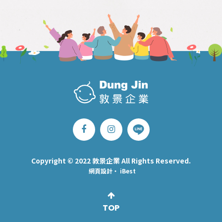
Copyright © 2022 敦景企業 All Rights Reserved.
網頁設計
‧
iBest
TOP