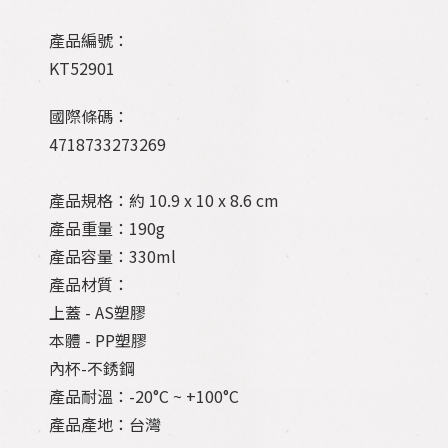
產品編號：
KT52901
國際條碼：
4718733273269
產品規格：約 10.9 x 10 x 8.6 cm
產品重量：190g
產品容量：330ml
產品材質：
上蓋 - AS塑膠
本體 - PP塑膠
內杯-不銹鋼
產品耐溫：-20°C ~ +100°C
產品產地：台灣