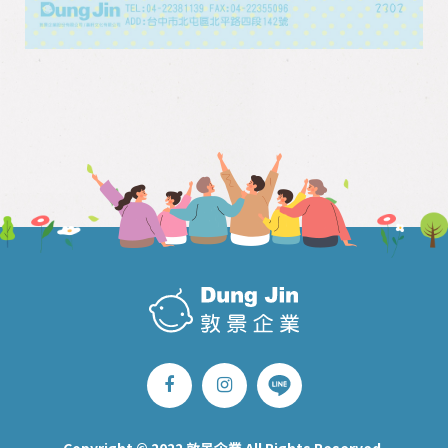
Copyright © 2022 敦景企業 All Rights Reserved.