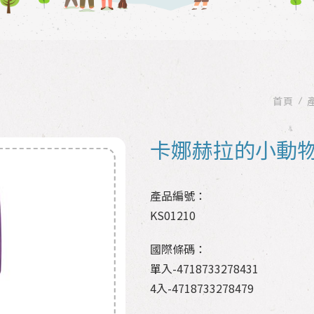
首頁
卡娜赫拉的小動物
產品編號：
KS01210
國際條碼：
單入-4718733278431
4入-4718733278479