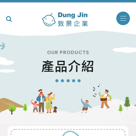
OUR PRODUCTS
產品介紹