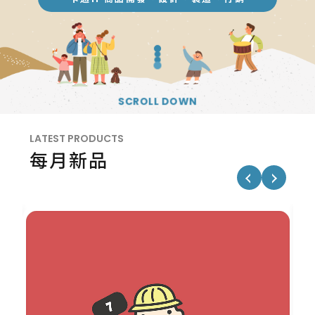
SCROLL DOWN
LATEST PRODUCTS
每月新品