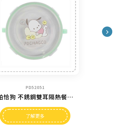
XO52051
PW
酷企鵝 不銹鋼雙耳隔熱餐碗
了解更多
了