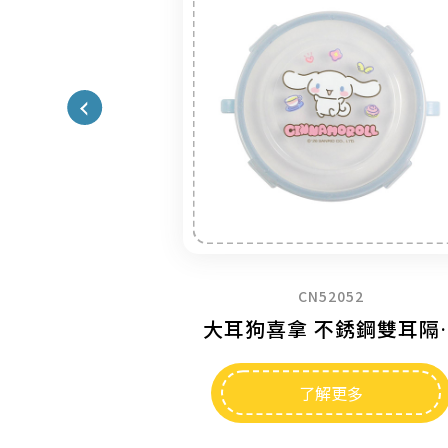
052
PN52051
大耳狗喜拿 不銹鋼雙耳隔熱餐碗
布丁狗 不
更多
了解更多