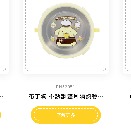
PD52051
銹鋼雙耳隔熱餐碗
帕恰狗 不銹鋼雙耳隔熱餐碗
了解更多