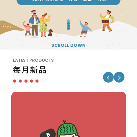
SCROLL DOWN
LATEST PRODUCTS
每月新品